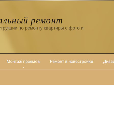
альный ремонт
трукции по ремонту квартиры с фото и
Монтаж проемов
Ремонт в новостройке
Дизай