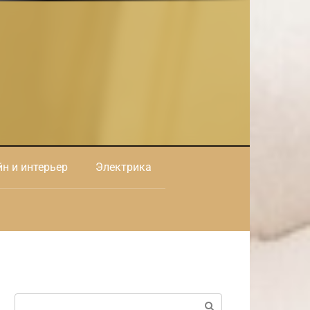
н и интерьер
Электрика
Поиск: