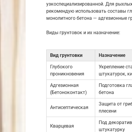
узкоспециализированной. Для рыхлых
рекомендую использовать составы гл
монолитного бетона — адгезионные гр
Виды грунтовок и их назначение:
Вид грунтовки
Назначение
Глубокого
Укрепление ст
проникновения
штукатурок, к
Адгезионная
Подготовка гл
(Бетоноконтакт)
бетона
Защита от гри
Антисептическая
плесени
Под декорати
Кварцевая
штукатурку