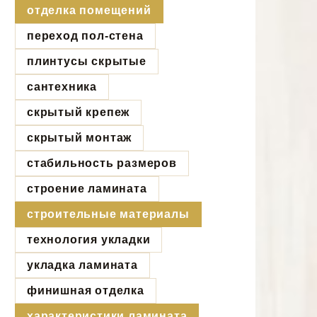
отделка помещений
переход пол-стена
плинтусы скрытые
сантехника
скрытый крепеж
скрытый монтаж
стабильность размеров
строение ламината
строительные материалы
технология укладки
укладка ламината
финишная отделка
характеристики ламината