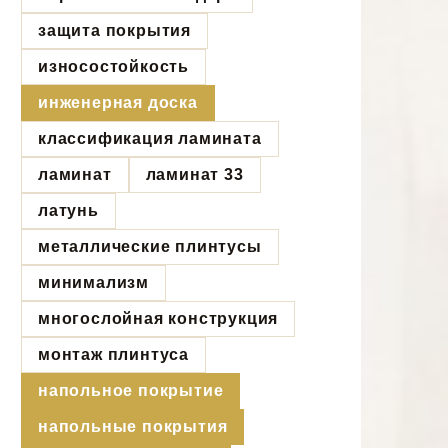
защита покрытия
износостойкость
инженерная доска
классификация ламината
ламинат
ламинат 33
латунь
металлические плинтусы
минимализм
многослойная конструкция
монтаж плинтуса
напольное покрытие
напольные покрытия