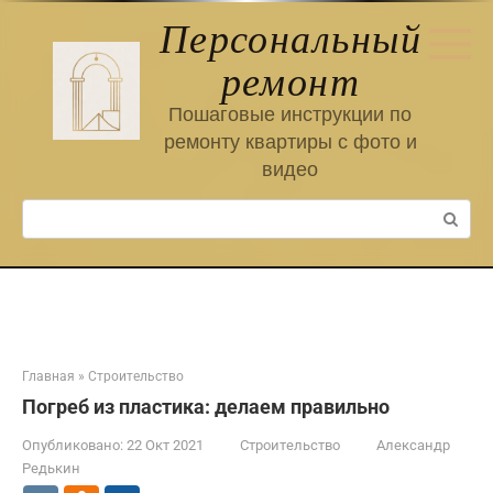
Перейти
Персональный
к
контенту
ремонт
Пошаговые инструкции по
ремонту квартиры с фото и
видео
Поиск:
Главная
»
Строительство
Погреб из пластика: делаем правильно
Опубликовано:
22 Окт 2021
Строительство
Александр
Редькин