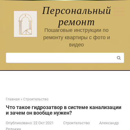
Перейти
Персональный
к
контенту
ремонт
Пошаговые инструкции по
ремонту квартиры с фото и
видео
Поиск:
Главная
»
Строительство
Что такое гидрозатвор в системе канализации
и зачем он вообще нужен?
Опубликовано:
22 Окт 2021
Строительство
Александр
Редькин