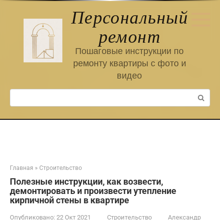
Перейти
Персональный
к
контенту
ремонт
Пошаговые инструкции по
ремонту квартиры с фото и
видео
Поиск:
Главная
»
Строительство
Полезные инструкции, как возвести,
демонтировать и произвести утепление
кирпичной стены в квартире
Опубликовано:
22 Окт 2021
Строительство
Александр