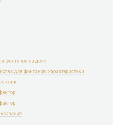
в
ля фонтанов на даче
йства для фонтанов: характеристики
 фонтана
фактор
фактор
льзования