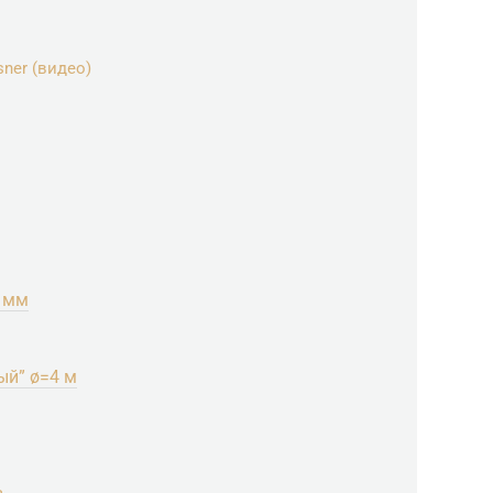
ner (видео)
4 мм
ый” ø=4 м