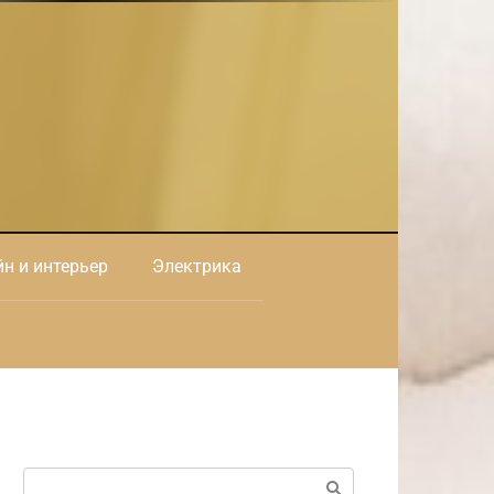
н и интерьер
Электрика
Поиск: