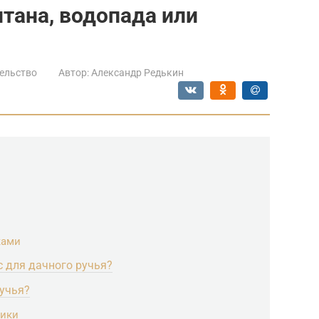
тана, водопада или
ельство
Автор:
Александр Редькин
ками
с для дачного ручья?
ручья?
ники