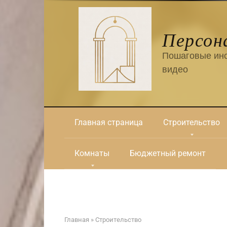
Перейти
к
контенту
Персон
Пошаговые инс
видео
Главная страница
Строительство
Комнаты
Бюджетный ремонт
Главная
»
Строительство