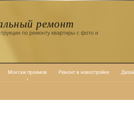
альный ремонт
трукции по ремонту квартиры с фото и
Монтаж проемов
Ремонт в новостройке
Дизай