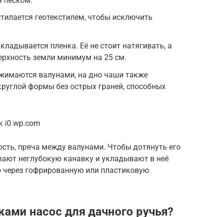
 песком.
тилается геотекстилем, чтобы исключить
кладывается пленка. Её не стоит натягивать, а
ерхность земли минимум на 25 см.
ижимаются валунами, на дно чаши также
руглой формы без острых граней, способных
 i0.wp.com
ость, пряча между валунами. Чтобы дотянуть его
вают неглубокую канавку и укладывают в неё
го через гофрированную или пластиковую
ками насос для дачного ручья?