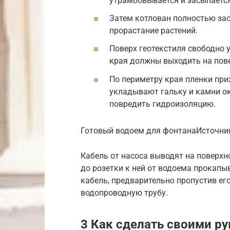
утрамбовывается и засыпается
Затем котлован полностью зас
прорастание растений.
Поверх геотекстиля свободно у
края должны выходить на пов
По периметру края пленки пр
укладывают гальку и камни ок
повредить гидроизоляцию.
Готовый водоем для фонтанаИсточник
Кабель от насоса выводят на поверхн
до розетки к ней от водоема прокапы
кабель, предварительно пропустив е
водопроводную трубу.
3 Как сделать своими ру