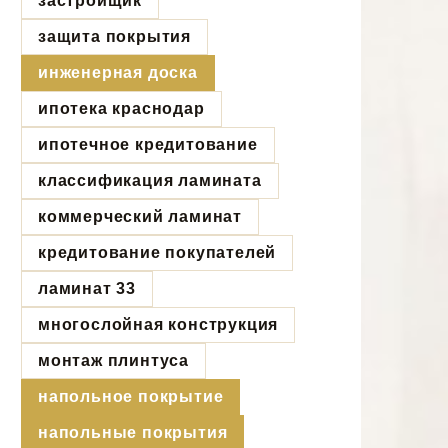
застройщик
защита покрытия
инженерная доска
ипотека краснодар
ипотечное кредитование
классификация ламината
коммерческий ламинат
кредитование покупателей
ламинат 33
многослойная конструкция
монтаж плинтуса
напольное покрытие
напольные покрытия