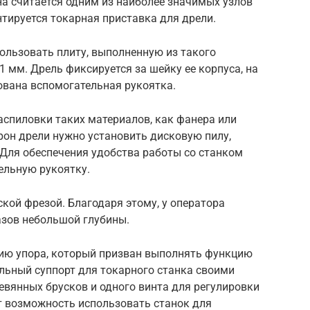
на считается одним из наиболее значимых узлов
тируется токарная приставка для дрели.
ользовать плиту, выполненную из такого
1 мм. Дрель фиксируется за шейку ее корпуса, на
ована вспомогательная рукоятка.
аспиловки таких материалов, как фанера или
трон дрели нужно установить дисковую пилу,
 Для обеспечения удобства работы со станком
ельную рукоятку.
кой фрезой. Благодаря этому, у оператора
зов небольшой глубины.
ию упора, который призван выполнять функцию
льный суппорт для токарного станка своими
евянных брусков и одного винта для регулировки
т возможность использовать станок для