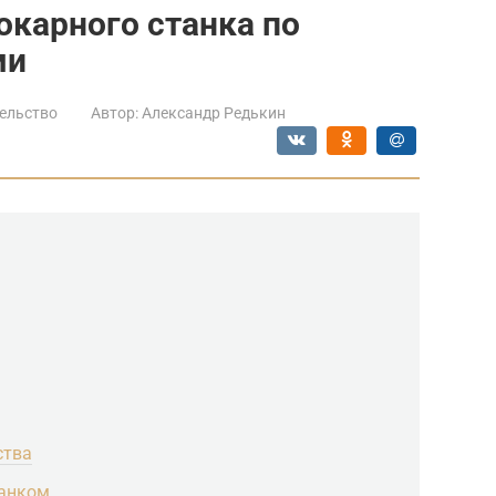
окарного станка по
ми
ельство
Автор:
Александр Редькин
ства
танком