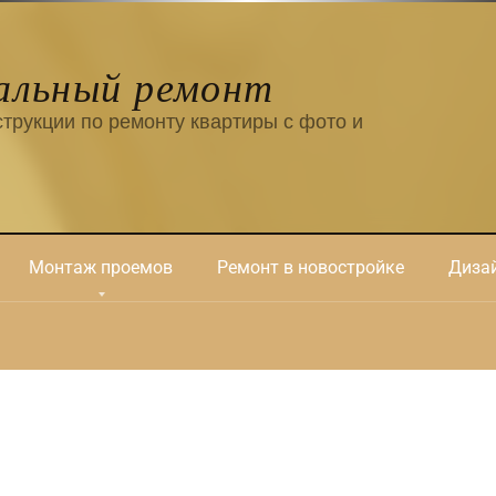
альный ремонт
трукции по ремонту квартиры с фото и
Монтаж проемов
Ремонт в новостройке
Дизай