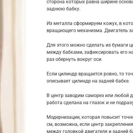
сторона которых равна ширине основ
заднюю бабку.
Из металла сформируем кожух, в кот
вращающего механизма. Двигатель з
Для этого можно сделать из бумаги 
между бабками, зафиксировать его н
раз обернуть вокруг оси.
Если цилиндр вращается ровно, то то
описывает цилиндр на задней бабке.
В центр заводим саморез или любой д
работа сделана на глазок и не подра
Модернизации, которая повысит точно
см, возможна, если центр закреплени
между головкой двигателя и задней б