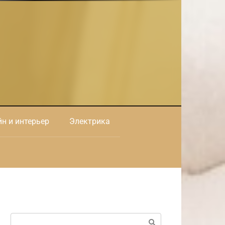
н и интерьер
Электрика
Поиск: