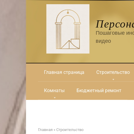
Перейти
к
контенту
Персон
Пошаговые инс
видео
Главная страница
Строительство
Комнаты
Бюджетный ремонт
Главная
»
Строительство