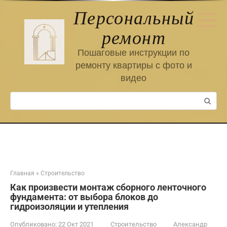
Перейти
Персональный
к
контенту
ремонт
Пошаговые инструкции по
ремонту квартиры с фото и
видео
Поиск:
Главная
»
Строительство
Как произвести монтаж сборного ленточного
фундамента: от выбора блоков до
гидроизоляции и утепления
Опубликовано:
22 Окт 2021
Строительство
Александр