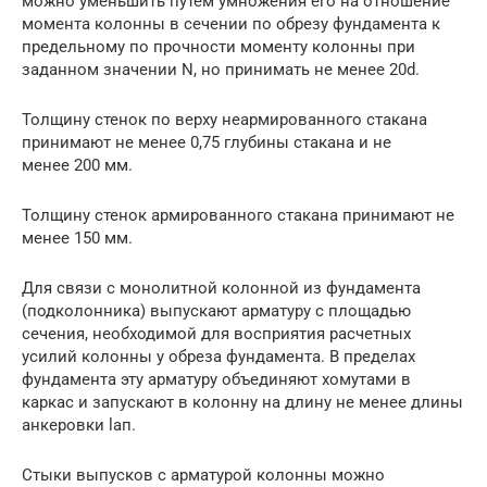
можно уменьшить путем умножения его на отношение
момента колонны в сечении по обрезу фундамента к
предельному по прочности моменту колонны при
заданном значении N, но принимать не менее 20d.
Толщину стенок по верху неармированного стакана
принимают не ме­нее 0,75 глубины стакана и не
менее 200 мм.
Толщину стенок армированного стакана принимают не
менее 150 мм.
Для связи с монолитной колонной из фундамента
(подколонника) вы­пускают арматуру с площадью
сечения, необходимой для восприятия расчетных
усилий колонны у обреза фундамента. В пределах
фундамента эту арматуру объединяют хомутами в
каркас и запускают в колонну на длину не менее длины
анкеровки lап.
Стыки выпусков с арматурой колонны можно