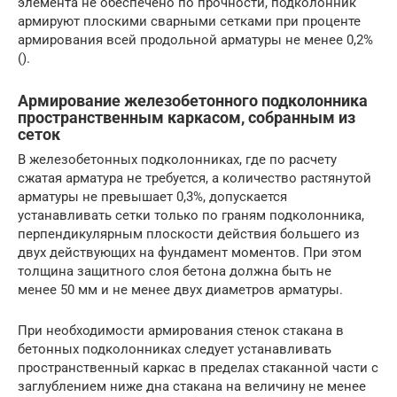
элемента не обес­печено по прочности, подколонник
армируют плоскими сварными сетками при проценте
армирования всей продольной арматуры не менее 0,2%
().
Армирование железобетонного подколонника
пространственным каркасом, собранным из
сеток
В железобетонных подколонниках, где по расчету
сжатая арматура не требуется, а количество растянутой
арматуры не превышает 0,3%, допуска­ется
устанавливать сетки только по граням подколонника,
перпендикуляр­ным плоскости действия большего из
двух действующих на фундамент мо­ментов. При этом
толщина защитного слоя бетона должна быть не
менее 50 мм и не менее двух диаметров арматуры.
При необходимости армирования стенок стакана в
бетонных подколонни­ках следует устанавливать
пространственный каркас в пределах стаканной час­ти с
заглублением ниже дна стакана на величину не менее