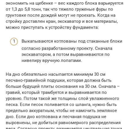
экономить на щебенке – вес каждого блока варьируется
от 1,3 до 5,8 тонн, так что тяжело груженые фуры по
грунтовке после дождей могут не проехать. Когда на
стройку доставлен кран, экскаватор и все материалы,
можно приступать к устройству фундамента:
Выкапываются котлованы под стаканные блоки
согласно разработанному проекту. Сначала
экскаватором, а потом выравниваются по
нивелиру вручную лопатами.
На дно обязательно насыпается минимум 30 см
песчано-гравийной подушки, которая должна быть
больше будущей плиты основания на 30 см. Сначала –
гравий, который трамбуется и выравнивается по
уровню. Потом такой же толщины слой увлажненного
песка. Если песок поливается со шланга, нужно быть
предельно аккуратным, чтобы не намочить земляное
дно. Если дно котлована и песчаная подушка не
выровнены, не добиться равномерного распределения
веса. Согласно проекту, размечается центральная точка