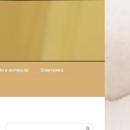
н и интерьер
Электрика
Поиск: