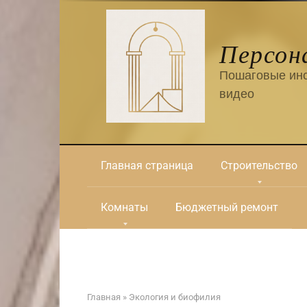
Перейти
к
контенту
Персон
Пошаговые инс
видео
Главная страница
Строительство
Комнаты
Бюджетный ремонт
Главная
»
Экология и биофилия