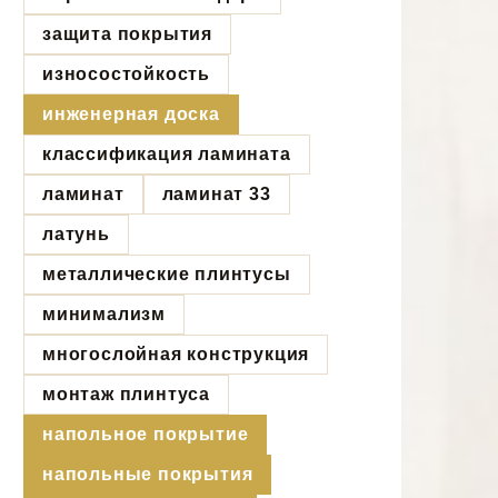
защита покрытия
износостойкость
инженерная доска
классификация ламината
ламинат
ламинат 33
латунь
металлические плинтусы
минимализм
многослойная конструкция
монтаж плинтуса
напольное покрытие
напольные покрытия