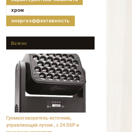
хром
энергоэффективность
Важно
Громкоговоритель-источник,
управляющий лучом , с 24 DSP и