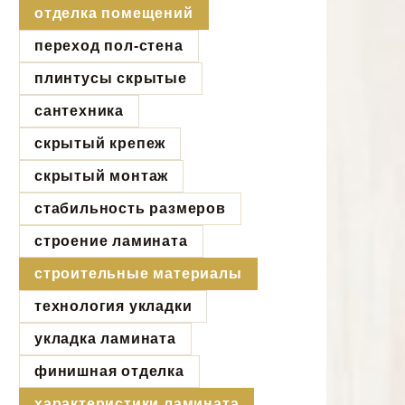
отделка помещений
переход пол-стена
плинтусы скрытые
сантехника
скрытый крепеж
скрытый монтаж
стабильность размеров
строение ламината
строительные материалы
технология укладки
укладка ламината
финишная отделка
характеристики ламината