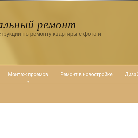
альный ремонт
трукции по ремонту квартиры с фото и
Монтаж проемов
Ремонт в новостройке
Дизай