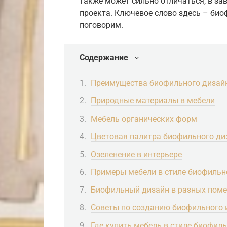
также может сильно отличаться, в з
проекта. Ключевое слово здесь – био
поговорим.
Содержание
Преимущества биофильного дизай
Природные материалы в мебели
Мебель органических форм
Цветовая палитра биофильного ди
Озеленение в интерьере
Примеры мебели в стиле биофильн
Биофильный дизайн в разных пом
Советы по созданию биофильного 
Где купить мебель в стиле биофил