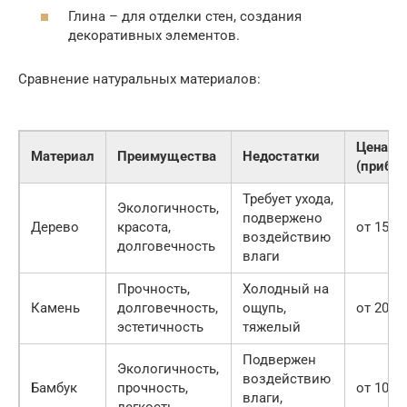
Глина – для отделки стен, создания
декоративных элементов.
Сравнение натуральных материалов:
Цена
Материал
Преимущества
Недостатки
(прибли
Требует ухода,
Экологичность,
подвержено
Дерево
красота,
от 1500
воздействию
долговечность
влаги
Прочность,
Холодный на
Камень
долговечность,
ощупь,
от 2000
эстетичность
тяжелый
Подвержен
Экологичность,
воздействию
Бамбук
прочность,
от 1000
влаги,
легкость