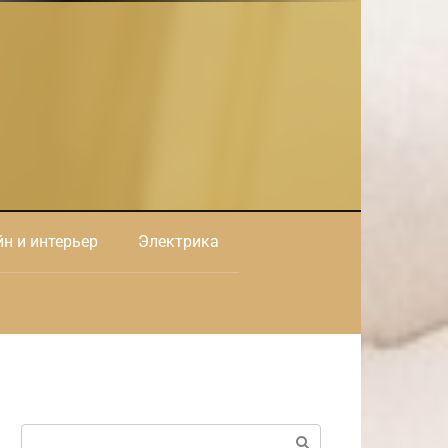
н и интерьер
Электрика
Поиск: