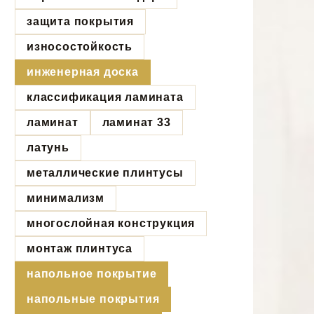
защита покрытия
износостойкость
инженерная доска
классификация ламината
ламинат
ламинат 33
латунь
металлические плинтусы
минимализм
многослойная конструкция
монтаж плинтуса
напольное покрытие
напольные покрытия