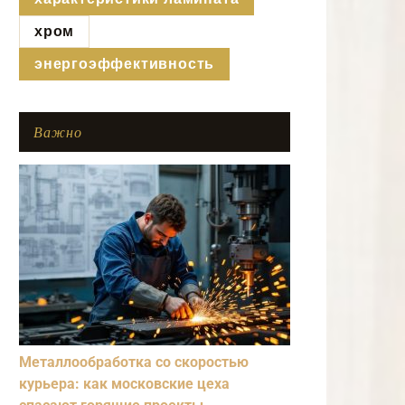
хром
энергоэффективность
Важно
Металлообработка со скоростью
курьера: как московские цеха