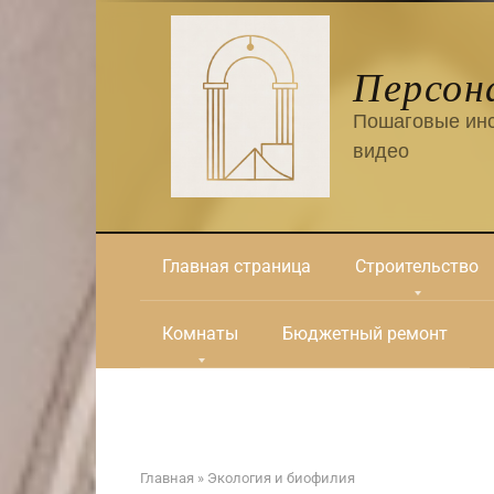
Перейти
к
контенту
Персон
Пошаговые инс
видео
Главная страница
Строительство
Комнаты
Бюджетный ремонт
Главная
»
Экология и биофилия