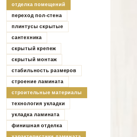
отделка помещений
переход пол-стена
плинтусы скрытые
сантехника
скрытый крепеж
скрытый монтаж
стабильность размеров
строение ламината
строительные материалы
технология укладки
укладка ламината
финишная отделка
характеристики ламината