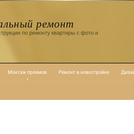
альный ремонт
трукции по ремонту квартиры с фото и
Монтаж проемов
Ремонт в новостройке
Дизай