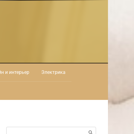
н и интерьер
Электрика
Поиск: