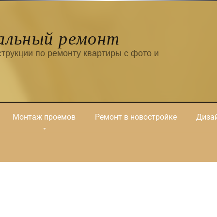
альный ремонт
трукции по ремонту квартиры с фото и
Монтаж проемов
Ремонт в новостройке
Дизай