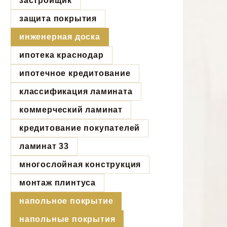
застройщик
защита покрытия
инженерная доска
ипотека краснодар
ипотечное кредитование
классификация ламината
коммерческий ламинат
кредитование покупателей
ламинат 33
многослойная конструкция
монтаж плинтуса
напольное покрытие
напольные покрытия