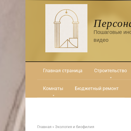
Перейти
к
контенту
Персон
Пошаговые инс
видео
Главная страница
Строительство
Комнаты
Бюджетный ремонт
Главная
»
Экология и биофилия