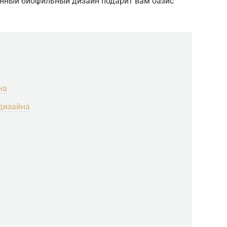
анный биофильный дизайн подарит вам оазис
на
дизайна