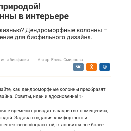
природой!
ны в интерьере
м жизнью? Дендроморфные колонны –
шение для биофильного дизайна.
гия и биофилия
Автор:
Елена Смирнова
знайте, как дендроморфные колонны преобразят
зайна. Советы, идеи и вдохновение! ✨
ольше времени проводят в закрытых помещениях,
иродой. Задача создания комфортного и
 естественной красотой, становится все более