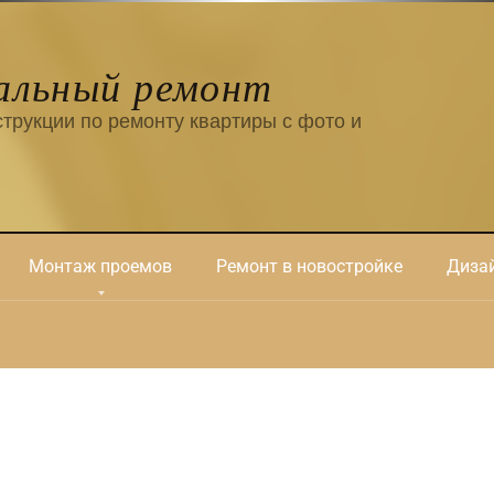
альный ремонт
трукции по ремонту квартиры с фото и
Монтаж проемов
Ремонт в новостройке
Дизай