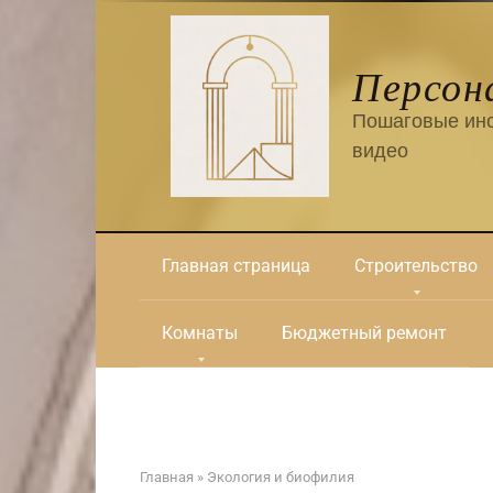
Перейти
к
контенту
Персон
Пошаговые инс
видео
Главная страница
Строительство
Комнаты
Бюджетный ремонт
Главная
»
Экология и биофилия