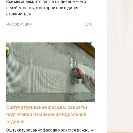
Все мы знаем, что пятна на диване — это
неизбежность, с которой приходится
столкнуться
Информация
0
Оштукатуривание фасада: секреты
подготовки и нанесения идеальной
отделки
Оштукатуривание фасада является важным