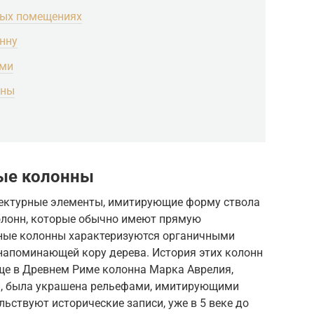
ных помещениях
нну
ами
нны
ые колонны
ектурные элементы, имитирующие форму ствола
колонн, которые обычно имеют прямую
ые колонны характеризуются органичными
 напоминающей кору дерева. История этих колонн
Еще в Древнем Риме колонна Марка Аврелия,
и, была украшена рельефами, имитирующими
ельствуют исторические записи, уже в 5 веке до