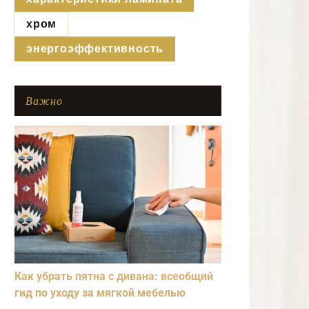
хром
энергоэффективность
Важно
Как убрать пятна с дивана: всеобщий
гид по уходу за мягкой мебелью