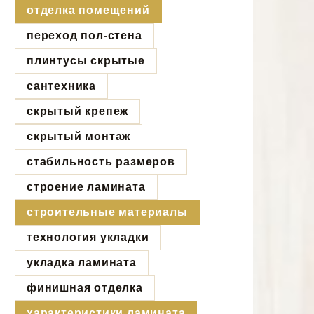
отделка помещений
переход пол-стена
плинтусы скрытые
сантехника
скрытый крепеж
скрытый монтаж
стабильность размеров
строение ламината
строительные материалы
технология укладки
укладка ламината
финишная отделка
характеристики ламината