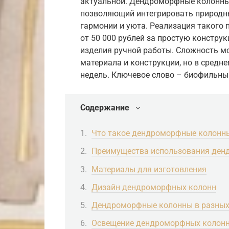
актуальной. Дендроморфные колонны 
позволяющий интегрировать природны
гармонии и уюта. Реализация такого 
от 50 000 рублей за простую констру
изделия ручной работы. Сложность м
материала и конструкции, но в средн
недель. Ключевое слово – биофильны
Содержание
Что такое дендроморфные колонн
Преимущества использования ден
Материалы для изготовления
Дизайн дендроморфных колонн
Дендроморфные колонны в разных 
Освещение дендроморфных колон