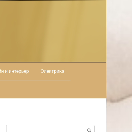
н и интерьер
Электрика
Поиск: