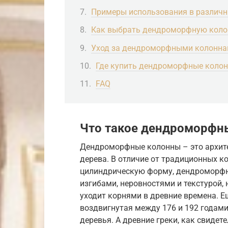
Примеры использования в различ
Как выбрать дендроморфную коло
Уход за дендроморфными колонн
Где купить дендроморфные коло
FAQ
Что такое дендроморфн
Дендроморфные колонны – это архит
дерева. В отличие от традиционных 
цилиндрическую форму, дендроморфн
изгибами, неровностями и текстурой,
уходит корнями в древние времена. 
воздвигнутая между 176 и 192 годам
деревья. А древние греки, как свидет