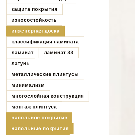
защита покрытия
износостойкость
инженерная доска
классификация ламината
ламинат
ламинат 33
латунь
металлические плинтусы
минимализм
многослойная конструкция
монтаж плинтуса
напольное покрытие
напольные покрытия