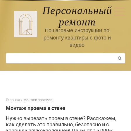
Перейти
Персональный
к
контенту
ремонт
Пошаговые инструкции по
ремонту квартиры с фото и
видео
Поиск:
Главная
»
Монтаж проемов
Монтаж проема в стене
Нужно вырезать проем в стене? Расскажем,
как сделать это правильно, безопасно и с
хорошей звукоизоляцией! Цены от 15 000₽.