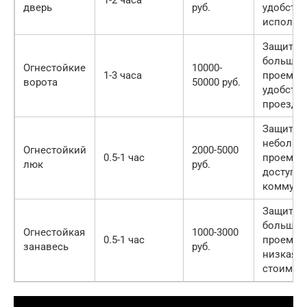
1-2 часа
дверь
руб.
удобств
использ
Защита
больших
Огнестойкие
10000-
1-3 часа
проемов
ворота
50000 руб.
удобств
проезда
Защита
небольш
Огнестойкий
2000-5000
0.5-1 час
проемов
люк
руб.
доступ к
коммуни
Защита
больших
Огнестойкая
1000-3000
0.5-1 час
проемов
занавесь
руб.
низкая
стоимос