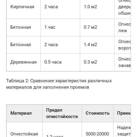
Огнесто
Кирпичная
2 часа
1.0 м2
дверь с
обшивк
Огнесто
Бетонная
1 час
0.7 м2
люк
Огнесто
Бетонная
2 часа
1.4 м2
ворота
Огнесто
Деревянная
0.5 часа
0.3 м2
занавес
Таблица 2: Сравнение характеристик различных
материалов для заполнения проемов
Предел
Материал
Стоимость
Преимущ
огнестойкости
Надежна
Огнестойкая
5000-20000
защита,