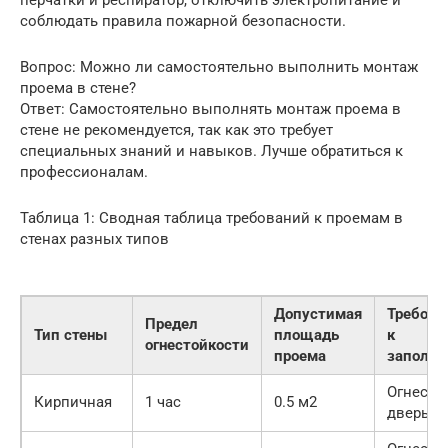
перчатки и респиратор, отключить электропитание и
соблюдать правила пожарной безопасности.
Вопрос: Можно ли самостоятельно выполнить монтаж
проема в стене?
Ответ: Самостоятельно выполнять монтаж проема в
стене не рекомендуется, так как это требует
специальных знаний и навыков. Лучше обратиться к
профессионалам.
Таблица 1: Сводная таблица требований к проемам в
стенах разных типов
Допустимая
Требова
Предел
Тип стены
площадь
к
огнестойкости
проема
заполне
Огнесто
Кирпичная
1 час
0.5 м2
дверь