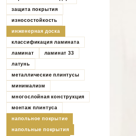
защита покрытия
износостойкость
инженерная доска
классификация ламината
ламинат
ламинат 33
латунь
металлические плинтусы
минимализм
многослойная конструкция
монтаж плинтуса
напольное покрытие
напольные покрытия