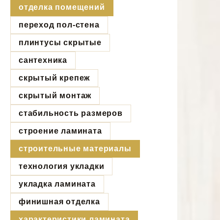
отделка помещений
переход пол-стена
плинтусы скрытые
сантехника
скрытый крепеж
скрытый монтаж
стабильность размеров
строение ламината
строительные материалы
технология укладки
укладка ламината
финишная отделка
характеристики ламината