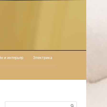
н и интерьер
Электрика
Поиск: