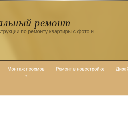
альный ремонт
трукции по ремонту квартиры с фото и
Монтаж проемов
Ремонт в новостройке
Дизай