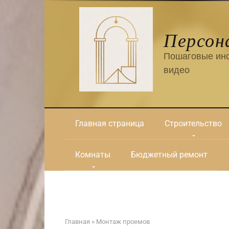
Перейти
к
контенту
Персон
Пошаговые инс
видео
Главная страница
Строительство
Комнаты
Бюджетный ремонт
Главная
»
Монтаж проемов