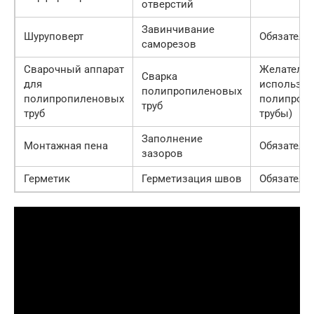
отверстий
Завинчивание
Шуруповерт
Обязатель
саморезов
Сварочный аппарат
Желательн
Сварка
для
использую
полипропиленовых
полипропиленовых
полипроп
труб
труб
трубы)
Заполнение
Монтажная пена
Обязатель
зазоров
Герметик
Герметизация швов
Обязатель