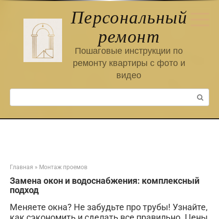
Перейти
Персональный
к
контенту
ремонт
Пошаговые инструкции по
ремонту квартиры с фото и
видео
Поиск:
Главная
»
Монтаж проемов
Замена окон и водоснабжения: комплексный
подход
Меняете окна? Не забудьте про трубы! Узнайте,
как сэкономить и сделать все правильно. Цены