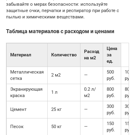
забывайте о мерах безопасности: используйте
защитные очки, перчатки и респиратор при работе с
пылью и химическими веществами.
Таблица материалов с расходом и ценами
Цена
Расход
Материал
Количество
за
на м2
ед.
Металлическая
500
1000
2 м2
—
сетка
руб.
руб.
Экранирующая
0.2 л/
800
800
1 л
краска
м2
руб.
руб.
300
300
Цемент
25 кг
—
руб.
руб.
150
150
Песок
50 кг
—
руб.
руб.