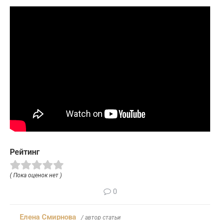
Рейтинг
( Пока оценок нет )
0
Елена Смирнова
/ автор статьи