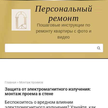
Перейти
Персональный
к
контенту
ремонт
Пошаговые инструкции по
ремонту квартиры с фото и
видео
Поиск:
Главная
»
Монтаж проемов
Защита от электромагнитного излучения:
монтаж проема в стене
Беспокоитесь о вредном влиянии
электромагнитного излучения? Узнайте, как