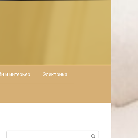
н и интерьер
Электрика
Поиск: