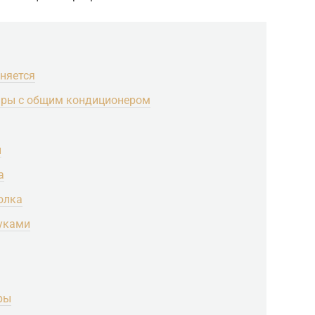
аняется
иры с общим кондиционером
н
а
олка
уками
ры