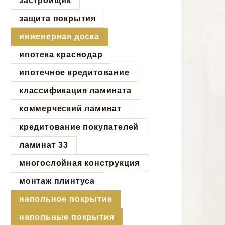
застройщик
защита покрытия
инженерная доска
ипотека краснодар
ипотечное кредитование
классификация ламината
коммерческий ламинат
кредитование покупателей
ламинат 33
многослойная конструкция
монтаж плинтуса
напольное покрытие
напольные покрытия