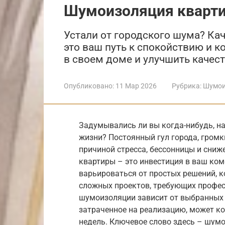
Шумоизоляция кварт
Устали от городского шума? К
это ваш путь к спокойствию и к
в своем доме и улучшить качес
Опубликовано:
11 Мар 2026
Рубрика:
Шумои
Задумывались ли вы когда-нибудь, н
жизни? Постоянный гул города, громки
причиной стресса, бессонницы и сни
квартиры – это инвестиция в ваш ко
варьироваться от простых решений, 
сложных проектов, требующих профе
шумоизоляции зависит от выбранных 
затраченное на реализацию, может ко
недель. Ключевое слово здесь – шум