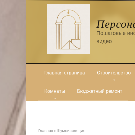
Перейти
к
контенту
Персон
Пошаговые инс
видео
Главная страница
Строительство
Комнаты
Бюджетный ремонт
Главная
»
Шумоизоляция