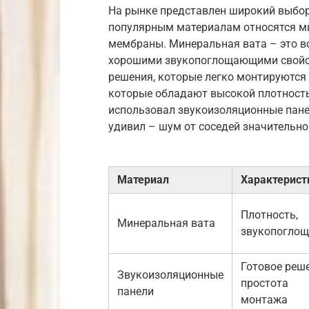
На рынке представлен широкий выбор
популярным материалам относятся ми
мембраны. Минеральная вата – это в
хорошими звукопоглощающими свойст
решения, которые легко монтируются 
которые обладают высокой плотност
использовал звукоизоляционные панел
удивил – шум от соседей значительн
Материал
Характерист
Плотность,
Минеральная вата
звукопоглощ
Готовое реше
Звукоизоляционные
простота
панели
монтажа