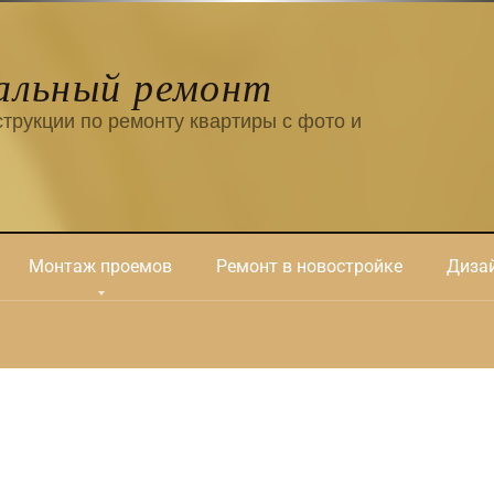
альный ремонт
трукции по ремонту квартиры с фото и
Монтаж проемов
Ремонт в новостройке
Дизай