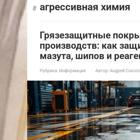
агрессивная химия
Грязезащитные покры
производств: как защ
мазута, шипов и реаге
Рубрика:
Информация
Автор:
Андрей Сокол