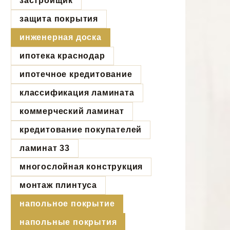
застройщик
защита покрытия
инженерная доска
ипотека краснодар
ипотечное кредитование
классификация ламината
коммерческий ламинат
кредитование покупателей
ламинат 33
многослойная конструкция
монтаж плинтуса
напольное покрытие
напольные покрытия