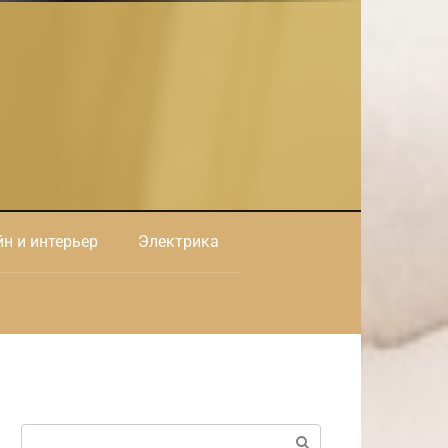
н и интерьер
Электрика
Поиск: