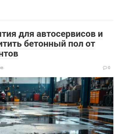
тия для автосервисов и
итить бетонный пол от
нтов
ов
0