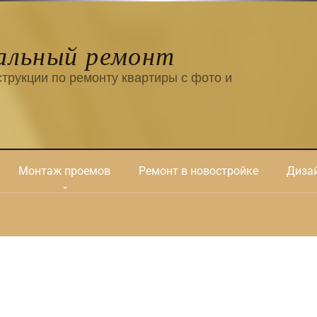
альный ремонт
трукции по ремонту квартиры с фото и
Монтаж проемов
Ремонт в новостройке
Дизай