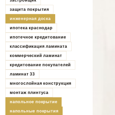
застройщик
защита покрытия
инженерная доска
ипотека краснодар
ипотечное кредитование
классификация ламината
коммерческий ламинат
кредитование покупателей
ламинат 33
многослойная конструкция
монтаж плинтуса
напольное покрытие
напольные покрытия