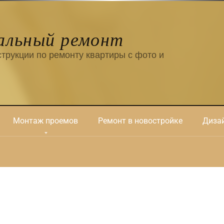
альный ремонт
трукции по ремонту квартиры с фото и
Монтаж проемов
Ремонт в новостройке
Дизай