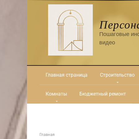
Перейти
к
контенту
Персон
Пошаговые инс
видео
Главная страница
Строительство
Комнаты
Бюджетный ремонт
Главная