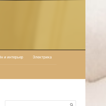
н и интерьер
Электрика
Поиск: