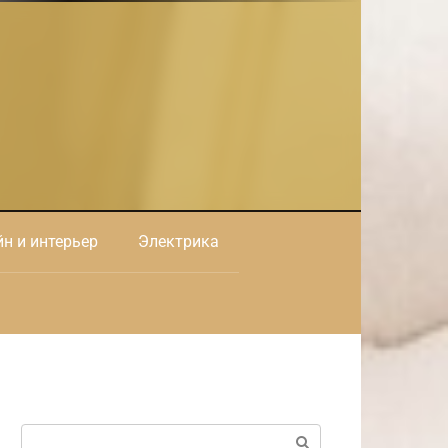
н и интерьер
Электрика
Поиск: