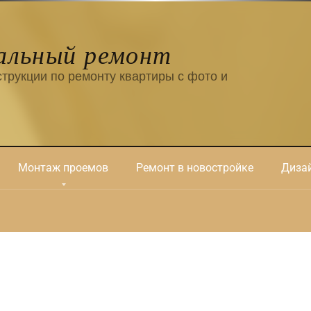
альный ремонт
трукции по ремонту квартиры с фото и
Монтаж проемов
Ремонт в новостройке
Дизай