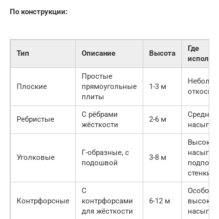
По конструкции:
Где
Тип
Описание
Высота
использ
Простые
Небольш
Плоские
прямоугольные
1-3 м
откосы
плиты
С рёбрами
Средние
Ребристые
2-6 м
жёсткости
насыпи
Высокие
Г-образные, с
насыпи,
Уголковые
3-8 м
подошвой
подпорн
стенки
С
Особо
Контрфорсные
контрфорсами
6-12 м
высокие
для жёсткости
насыпи