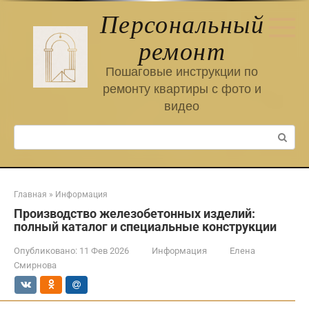
Перейти
Персональный
к
контенту
ремонт
Пошаговые инструкции по
ремонту квартиры с фото и
видео
Поиск:
Главная
»
Информация
Производство железобетонных изделий:
полный каталог и специальные конструкции
Опубликовано:
11 Фев 2026
Информация
Елена
Смирнова