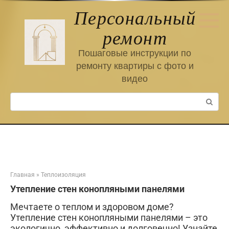
Перейти
Персональный
к
контенту
ремонт
Пошаговые инструкции по
ремонту квартиры с фото и
видео
Поиск:
Главная
»
Теплоизоляция
Утепление стен конопляными панелями
Мечтаете о теплом и здоровом доме?
Утепление стен конопляными панелями – это
экологично, эффективно и долговечно! Узнайте