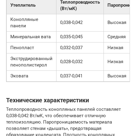
Теплопроводность
Утеплитель
Паропроница
(Вт/мК)
Конопляные
0,038-0,042
Высокая
панели
Минеральная вата
0,035-0,045
Средняя
Пенопласт
0,032-0,037
Низкая
Экструдированный
0,028-0,032
Низкая
пенополистирол
Эковата
0,037-0,041
Высокая
Технические характеристики
Теплопроводность конопляных панелей составляет
0,038-0,042 Вт/мК, что обеспечивает отличную
теплоизоляцию. Паропроницаемость материала
позволяет стенам «дышать», предотвращая
образование конденсата. Плотность конопляных