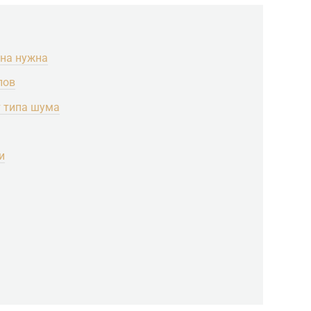
она нужна
лов
т типа шума
и