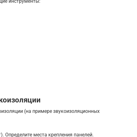
щие инструменты:
укоизоляции
оизоляции (на примере звукоизоляционных
т). Определите места крепления панелей.