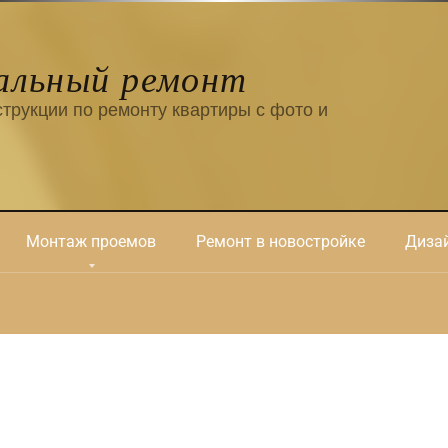
альный ремонт
трукции по ремонту квартиры с фото и
Монтаж проемов
Ремонт в новостройке
Дизай