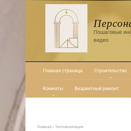
Перейти
к
контенту
Персон
Пошаговые инс
видео
Главная страница
Строительство
Комнаты
Бюджетный ремонт
Главная
»
Теплоизоляция