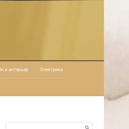
н и интерьер
Электрика
Поиск: