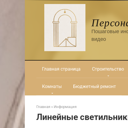
Перейти
к
контенту
Персон
Пошаговые инс
видео
Главная страница
Строительство
Комнаты
Бюджетный ремонт
Главная
»
Информация
Линейные светильник