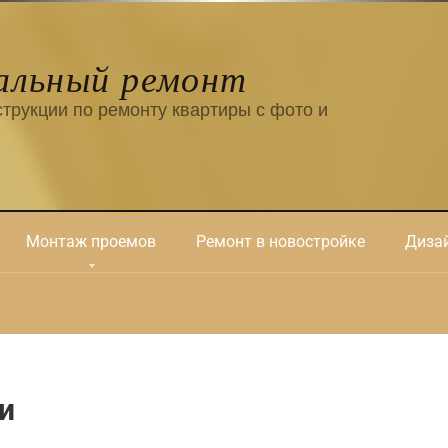
альный ремонт
трукции по ремонту квартиры с фото и
Монтаж проемов
Ремонт в новостройке
Дизай
и