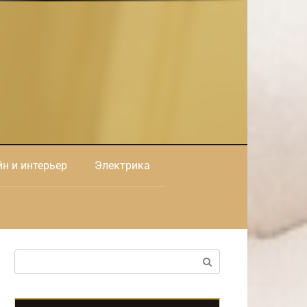
н и интерьер
Электрика
Поиск: