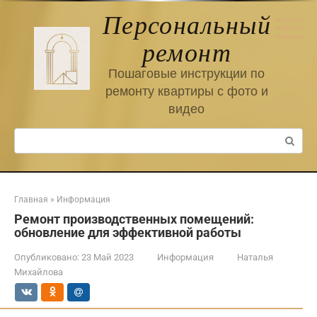
Перейти
Персональный
к
контенту
ремонт
Пошаговые инструкции по
ремонту квартиры с фото и
видео
Поиск:
Главная
»
Информация
Ремонт производственных помещений:
обновление для эффективной работы
Опубликовано:
23 Май 2023
Информация
Наталья
Михайлова