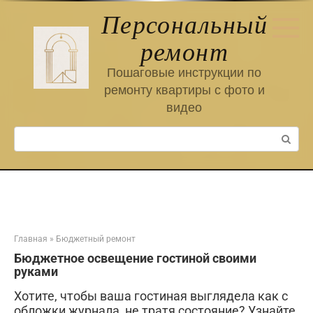
Перейти
Персональный
к
контенту
ремонт
Пошаговые инструкции по
ремонту квартиры с фото и
видео
Поиск:
Главная
»
Бюджетный ремонт
Бюджетное освещение гостиной своими
руками
Хотите, чтобы ваша гостиная выглядела как с
обложки журнала, не тратя состояние? Узнайте,