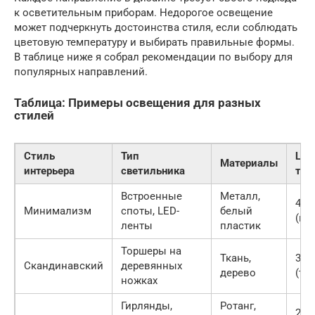
к осветительным приборам. Недорогое освещение
может подчеркнуть достоинства стиля, если соблюдать
цветовую температуру и выбирать правильные формы.
В таблице ниже я собрал рекомендации по выбору для
популярных направлений.
Таблица: Примеры освещения для разных
стилей
Стиль
Тип
Цве
Материалы
интерьера
светильника
тем
Встроенные
Металл,
400
Минимализм
споты, LED-
белый
(не
ленты
пластик
Торшеры на
Ткань,
300
Скандинавский
деревянных
дерево
(те
ножках
Гирлянды,
Ротанг,
270