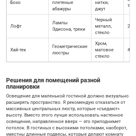
Бохо
плетеные
нитки,
теп
абажуры
джут
Черный
Лампы
Лофт
металл,
220
Эдисона, треки
стекло
Хром,
Геометрические
Хай-тек
матовое
400
люстры
стекло
Решения для помещений разной
планировки
Освещение для маленькой гостиной должно визуально
расширять пространство. Я рекомендую отказаться от
массивных центральных люстр, которые «съедают»
высоту. Вместо этого лучше использовать настенное
освещение, направленное вверх — это приподнимет
потолок. В гостиных с высокими потолками, наоборот,
уместны длинные подвесы, которые делают комнату