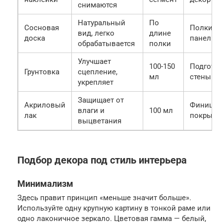
снимаются
Натуральный
По
Сосновая
Полки,
вид, легко
длине
доска
панели
обрабатывается
полки
Улучшает
100-150
Подгото
Грунтовка
сцепление,
мл
стены
укрепляет
Защищает от
Акриловый
Финишн
влаги и
100 мл
лак
покрыти
выцветания
Подбор декора под стиль интерьера
Минимализм
Здесь правит принцип «меньше значит больше».
Используйте одну крупную картину в тонкой раме или
одно лаконичное зеркало. Цветовая гамма — белый,