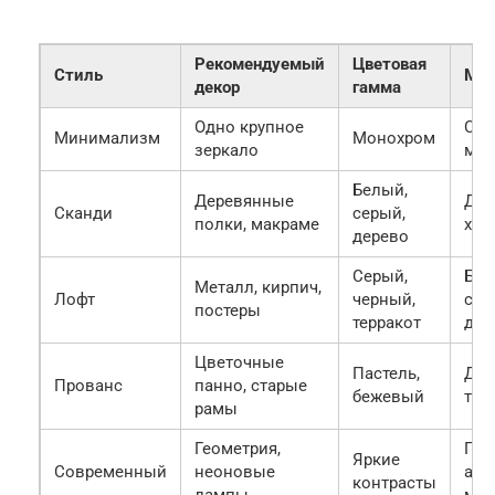
Рекомендуемый
Цветовая
Стиль
Мат
декор
гамма
Одно крупное
Сте
Минимализм
Монохром
зеркало
мет
Белый,
Деревянные
Дер
Сканди
серый,
полки, макраме
хло
дерево
Серый,
Бет
Металл, кирпич,
Лофт
черный,
ста
постеры
терракот
дер
Цветочные
Пастель,
Дер
Прованс
панно, старые
бежевый
тка
рамы
Геометрия,
Пла
Яркие
Современный
неоновые
акр
контрасты
лампы
мет