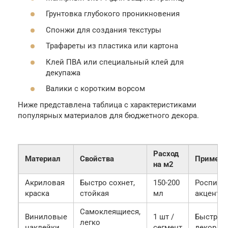
Грунтовка глубокого проникновения
Спонжи для создания текстуры
Трафареты из пластика или картона
Клей ПВА или специальный клей для
декупажа
Валики с коротким ворсом
Ниже представлена таблица с характеристиками
популярных материалов для бюджетного декора.
Расход
Материал
Свойства
Примене
на м2
Акриловая
Быстро сохнет,
150-200
Роспись,
краска
стойкая
мл
акценты
Самоклеящиеся,
Виниловые
1 шт /
Быстрый
легко
наклейки
сегмент
декор