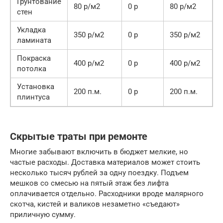
Грунтование
80 р/м2
0 р
80 р/м2
стен
Укладка
350 р/м2
0 р
350 р/м2
ламината
Покраска
400 р/м2
0 р
400 р/м2
потолка
Установка
200 п.м.
0 р
200 п.м.
плинтуса
Скрытые траты при ремонте
Многие забывают включить в бюджет мелкие, но
частые расходы. Доставка материалов может стоить
несколько тысяч рублей за одну поездку. Подъем
мешков со смесью на пятый этаж без лифта
оплачивается отдельно. Расходники вроде малярного
скотча, кистей и валиков незаметно «съедают»
приличную сумму.