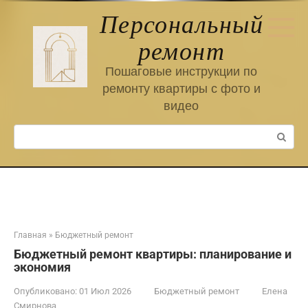
Перейти
Персональный
к
контенту
ремонт
Пошаговые инструкции по
ремонту квартиры с фото и
видео
Поиск:
Главная
»
Бюджетный ремонт
Бюджетный ремонт квартиры: планирование и
экономия
Опубликовано:
01 Июл 2026
Бюджетный ремонт
Елена
Смирнова