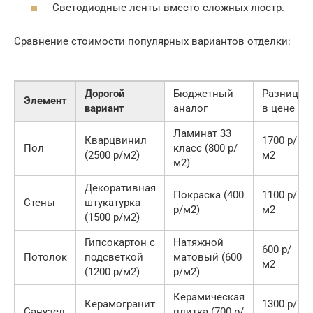
Светодиодные ленты вместо сложных люстр.
Сравнение стоимости популярных вариантов отделки:
Дорогой
Бюджетный
Разница
Элемент
вариант
аналог
в цене
Ламинат 33
Кварцвинил
1700 р/
Пол
класс (800 р/
(2500 р/м2)
м2
м2)
Декоративная
Покраска (400
1100 р/
Стены
штукатурка
р/м2)
м2
(1500 р/м2)
Гипсокартон с
Натяжной
600 р/
Потолок
подсветкой
матовый (600
м2
(1200 р/м2)
р/м2)
Керамическая
Керамогранит
1300 р/
Санузел
плитка (700 р/