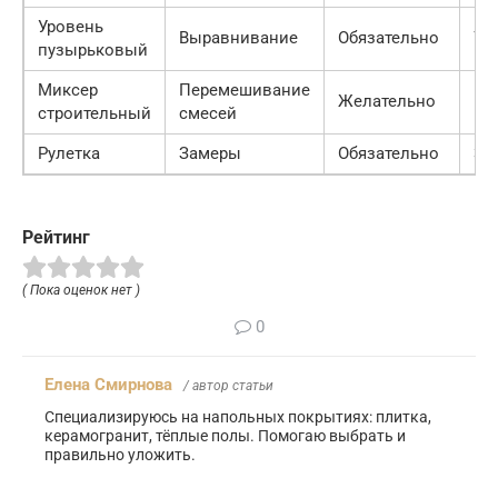
Уровень
Выравнивание
Обязательно
700
пузырьковый
Миксер
Перемешивание
Желательно
150
строительный
смесей
Рулетка
Замеры
Обязательно
300
Рейтинг
( Пока оценок нет )
0
Елена Смирнова
/ автор статьи
Специализируюсь на напольных покрытиях: плитка,
керамогранит, тёплые полы. Помогаю выбрать и
правильно уложить.