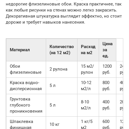
недорогие флизелиновые обои. Краска практичнее, так
как любые рисунки на стенах можно легко закрасить.
Декоративная штукатурка выглядит эффектно, но стоит
дороже и требует навыков нанесения.
Цена
Количество
Расход
Материал
за
(на 12 м2)
на м2
ед.
Обои
15 м2/
1200
2400
2 рулона
флизелиновые
рулон
руб.
руб.
Краска водно-
10-12
800
4000
5 л
дисперсионная
м2/л
руб.
руб.
Грунтовка
8-10
400
2000
глубокого
5 л
м2/л
руб.
руб.
проникновения
Шпаклевка
1 кг/5
600
1200
10 кг
финишная
м2
руб.
руб.