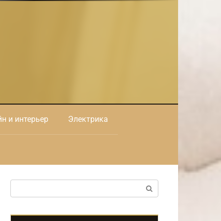
н и интерьер
Электрика
Поиск: