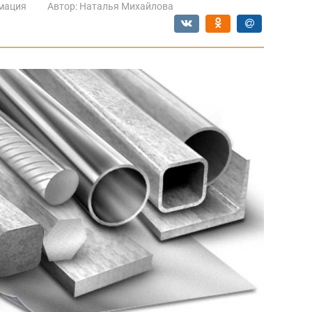
мация
Автор:
Наталья Михайлова