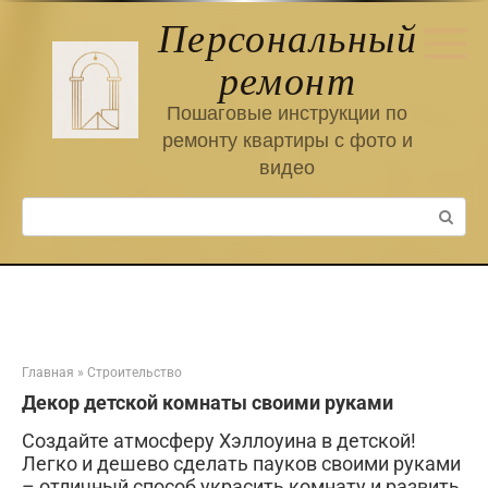
Перейти
Персональный
к
контенту
ремонт
Пошаговые инструкции по
ремонту квартиры с фото и
видео
Поиск:
Главная
»
Строительство
Декор детской комнаты своими руками
Создайте атмосферу Хэллоуина в детской!
Легко и дешево сделать пауков своими руками
– отличный способ украсить комнату и развить