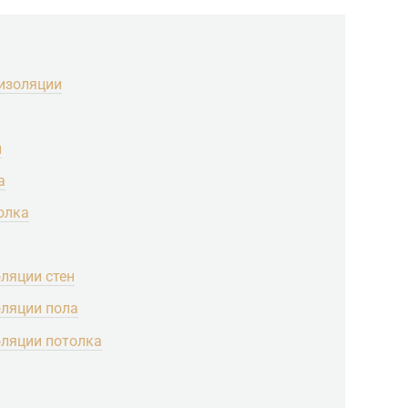
оизоляции
н
а
олка
ляции стен
оляции пола
оляции потолка