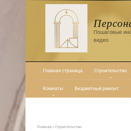
Перейти
к
контенту
Персон
Пошаговые инс
видео
Главная страница
Строительство
Комнаты
Бюджетный ремонт
Главная
»
Строительство