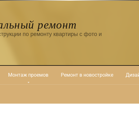
альный ремонт
трукции по ремонту квартиры с фото и
Монтаж проемов
Ремонт в новостройке
Дизай