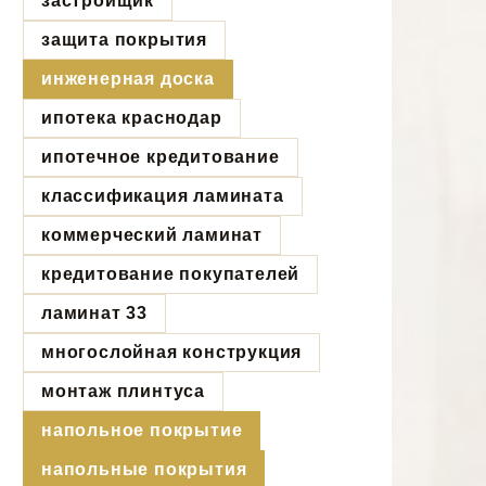
застройщик
защита покрытия
инженерная доска
ипотека краснодар
ипотечное кредитование
классификация ламината
коммерческий ламинат
кредитование покупателей
ламинат 33
многослойная конструкция
монтаж плинтуса
напольное покрытие
напольные покрытия