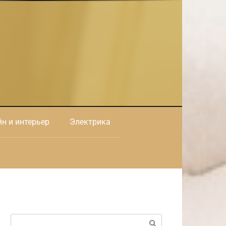
н и интерьер
Электрика
Поиск: