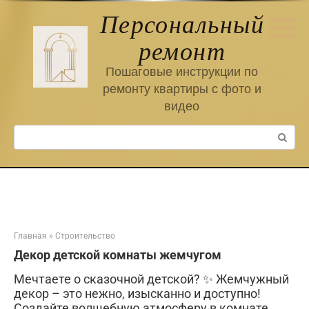
Перейти
Персональный
к
контенту
ремонт
Пошаговые инструкции по
ремонту квартиры с фото и
видео
Поиск:
Главная
»
Строительство
Декор детской комнаты жемчугом
Мечтаете о сказочной детской? ✨ Жемчужный
декор – это нежно, изысканно и доступно!
Создайте волшебную атмосферу в комнате