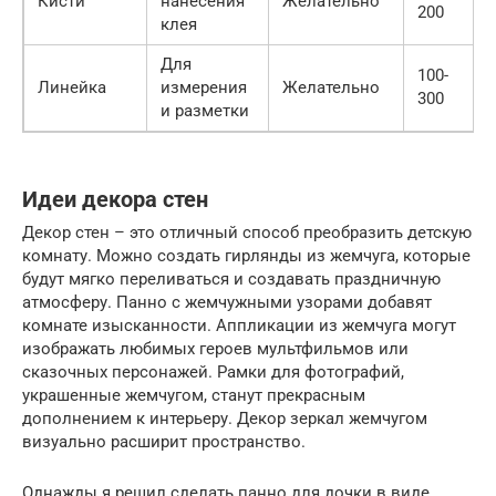
Кисти
нанесения
Желательно
200
клея
Для
100-
Линейка
измерения
Желательно
300
и разметки
Идеи декора стен
Декор стен – это отличный способ преобразить детскую
комнату. Можно создать гирлянды из жемчуга, которые
будут мягко переливаться и создавать праздничную
атмосферу. Панно с жемчужными узорами добавят
комнате изысканности. Аппликации из жемчуга могут
изображать любимых героев мультфильмов или
сказочных персонажей. Рамки для фотографий,
украшенные жемчугом, станут прекрасным
дополнением к интерьеру. Декор зеркал жемчугом
визуально расширит пространство.
Однажды я решил сделать панно для дочки в виде