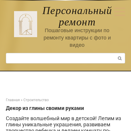
Перейти
Персональный
к
контенту
ремонт
Пошаговые инструкции по
ремонту квартиры с фото и
видео
Поиск:
Главная
»
Строительство
Декор из глины своими руками
Создайте волшебный мир в детской! Лепим из
глины уникальные украшения, развиваем
творчество ребенка и делаем комнату по-