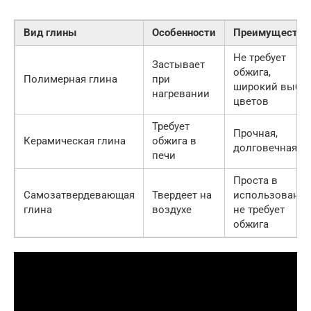
Вид глины
Особенности
Преимущества
Не требует
Застывает
обжига,
Полимерная глина
при
широкий выбо
нагревании
цветов
Требует
Прочная,
Керамическая глина
обжига в
долговечная
печи
Проста в
Самозатвердевающая
Твердеет на
использовании
глина
воздухе
не требует
обжига