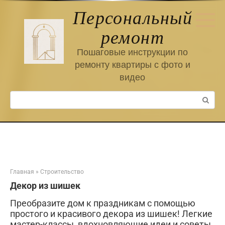
Перейти
Персональный
к
контенту
ремонт
Пошаговые инструкции по
ремонту квартиры с фото и
видео
Поиск:
Главная
»
Строительство
Декор из шишек
Преобразите дом к праздникам с помощью
простого и красивого декора из шишек! Легкие
мастер-классы, вдохновляющие идеи и советы