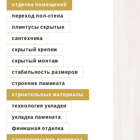
отделка помещений
переход пол-стена
плинтусы скрытые
сантехника
скрытый крепеж
скрытый монтаж
стабильность размеров
строение ламината
строительные материалы
технология укладки
укладка ламината
финишная отделка
характеристики ламината