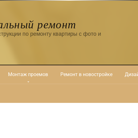
альный ремонт
трукции по ремонту квартиры с фото и
Монтаж проемов
Ремонт в новостройке
Дизай