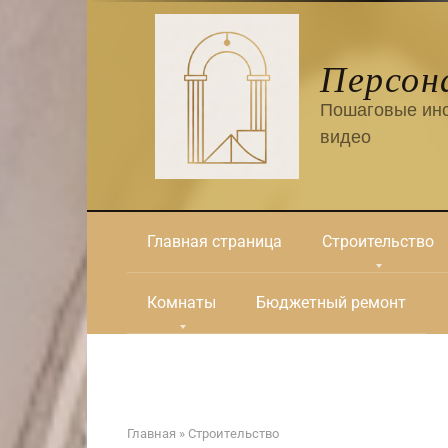
Перейти
к
контенту
Персон
Пошаговые инс
видео
Главная страница
Строительство
Комнаты
Бюджетный ремонт
Главная
»
Строительство