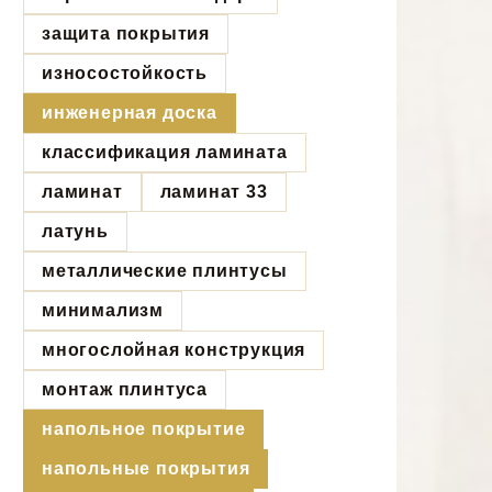
защита покрытия
износостойкость
инженерная доска
классификация ламината
ламинат
ламинат 33
латунь
металлические плинтусы
минимализм
многослойная конструкция
монтаж плинтуса
напольное покрытие
напольные покрытия