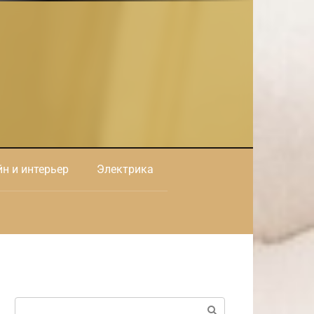
н и интерьер
Электрика
Поиск: