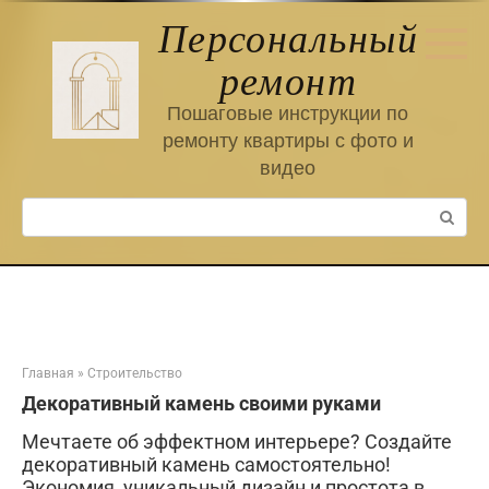
Перейти
Персональный
к
контенту
ремонт
Пошаговые инструкции по
ремонту квартиры с фото и
видео
Поиск:
Главная
»
Строительство
Декоративный камень своими руками
Мечтаете об эффектном интерьере? Создайте
декоративный камень самостоятельно!
Экономия, уникальный дизайн и простота в