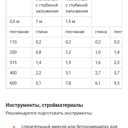
с глубиной
с глубиной
заложения
заложения
0,5 м
1 м
1,5 м
песчаная
глина
песчаная
глина
песча
110
0,2
0,2
0,2
0,3
250
0,8
1,2
1,0
1,4
315
1,4
1,9
1,6
2,3
400
2,2
3,1
2,7
3,7
600
5,1
7,8
6,1
9,3
Инструменты, стройматериалы
Рекомендуется подготовить инструменты:
строительный миксер или бетономешалку для