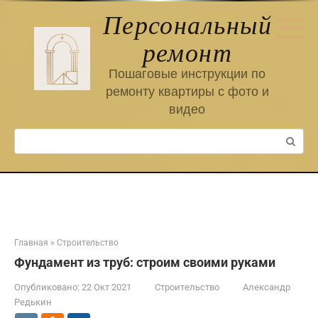
Перейти
Персональный
к
контенту
ремонт
Пошаговые инструкции по
ремонту квартиры с фото и
видео
Поиск:
Главная
»
Строительство
Фундамент из труб: строим своими руками
Опубликовано:
22 Окт 2021
Строительство
Александр
Редькин