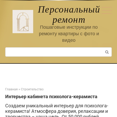
Перейти
Персональный
к
контенту
ремонт
Пошаговые инструкции по
ремонту квартиры с фото и
видео
Поиск:
Главная
»
Строительство
Интерьер кабинета психолога-керамиста
Создаем уникальный интерьер для психолога-
керамиста! Атмосфера доверия, релаксации и
творчества – наша цель. От 50 000 рублей.