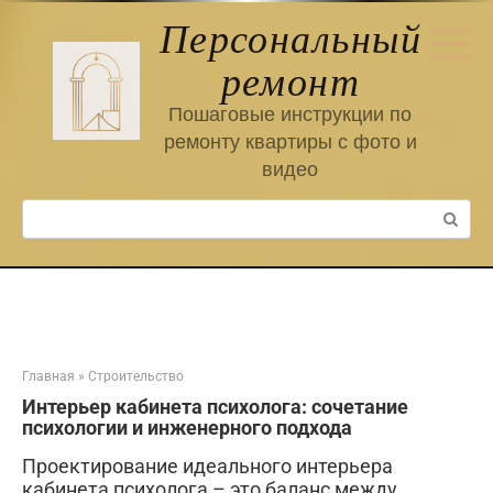
Перейти
Персональный
к
контенту
ремонт
Пошаговые инструкции по
ремонту квартиры с фото и
видео
Поиск:
Главная
»
Строительство
Интерьер кабинета психолога: сочетание
психологии и инженерного подхода
Проектирование идеального интерьера
кабинета психолога – это баланс между