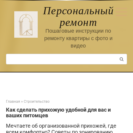
Перейти
Персональный
к
контенту
ремонт
Пошаговые инструкции по
ремонту квартиры с фото и
видео
Поиск:
Главная
»
Строительство
Как сделать прихожую удобной для вас и
ваших питомцев
Мечтаете об организованной прихожей, где
всем комфортно? Советы по зонированию,