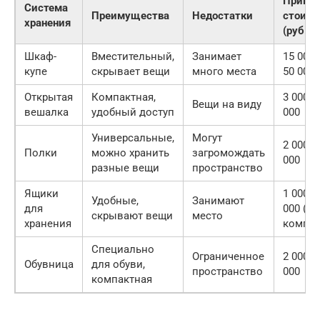
Приме
Система
Преимущества
Недостатки
стоимо
хранения
(руб.)
Шкаф-
Вместительный,
Занимает
15 000
купе
скрывает вещи
много места
50 000
Открытая
Компактная,
3 000 —
Вещи на виду
вешалка
удобный доступ
000
Универсальные,
Могут
2 000 —
Полки
можно хранить
загромождать
000
разные вещи
пространство
Ящики
1 000 —
Удобные,
Занимают
для
000 (за
скрывают вещи
место
хранения
компле
Специально
Ограниченное
2 000 —
Обувница
для обуви,
пространство
000
компактная