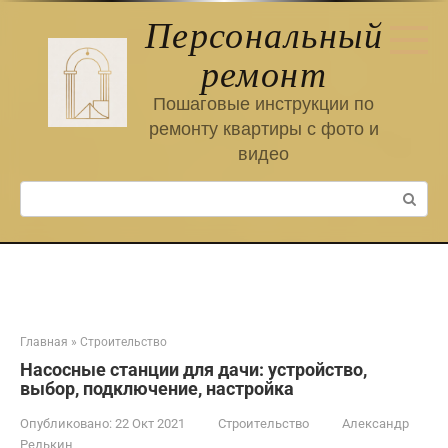
Перейти
Персональный
к
контенту
ремонт
Пошаговые инструкции по
ремонту квартиры с фото и
видео
Поиск:
Главная
»
Строительство
Насосные станции для дачи: устройство,
выбор, подключение, настройка
Опубликовано:
22 Окт 2021
Строительство
Александр
Редькин