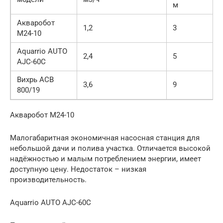
м
Акваробот
1,2
3
М24-10
Aquarrio AUTO
2,4
5
AJC-60C
Вихрь АСВ
3,6
9
800/19
Акваробот М24-10
Малогабаритная экономичная насосная станция для
небольшой дачи и полива участка. Отличается высокой
надёжностью и малым потреблением энергии, имеет
доступную цену. Недостаток – низкая
производительность.
Aquarrio AUTO AJC-60C