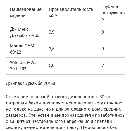
Глубина
Наименование
Производительность,
погружения,
модели
м3/ч
м
Джилекс
3,9
9
Джамбо 70/50
Marina CAM
3,5
9
80/22
Wilo Jet HWJ
5,0
7
20 L 202
Джилекс Джамбо 70/50
Сочетание неплохой производительности с 50-ти
литровым баком позволяет использовать эту станцию
не только на даче, но и для загородного дома средних
размеров. Отечественные производители позаботились
о защите от нестабильного напряжения и сделали
систему нечувствительной к песку. Не обошлось без