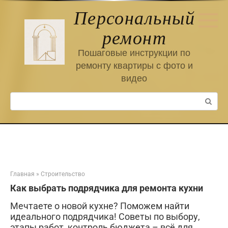
Перейти
Персональный
к
контенту
ремонт
Пошаговые инструкции по
ремонту квартиры с фото и
видео
Поиск:
Главная
»
Строительство
Как выбрать подрядчика для ремонта кухни
Мечтаете о новой кухне? Поможем найти
идеального подрядчика! Советы по выбору,
этапы работ, контроль бюджета – всё для