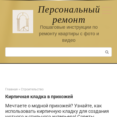
Перейти
Персональный
к
контенту
ремонт
Пошаговые инструкции по
ремонту квартиры с фото и
видео
Поиск:
Главная
»
Строительство
Кирпичная кладка в прихожей
Мечтаете о модной прихожей? Узнайте, как
использовать кирпичную кладку для создания
уютного и стильного интерьера! Советы,