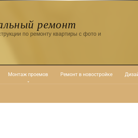
альный ремонт
трукции по ремонту квартиры с фото и
Монтаж проемов
Ремонт в новостройке
Дизай