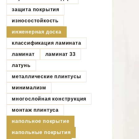
защита покрытия
износостойкость
инженерная доска
классификация ламината
ламинат
ламинат 33
латунь
металлические плинтусы
минимализм
многослойная конструкция
монтаж плинтуса
напольное покрытие
напольные покрытия