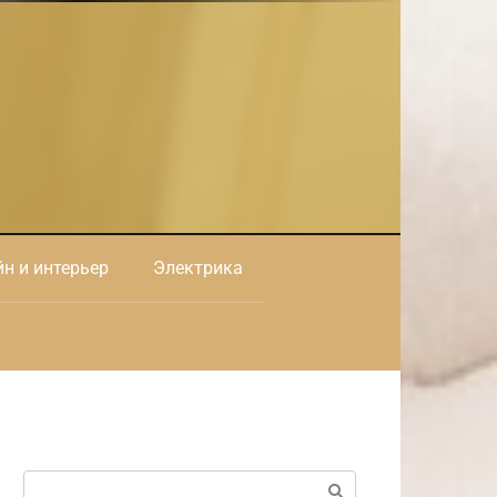
н и интерьер
Электрика
Поиск: