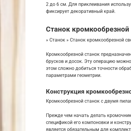
2 до 6 см. Для приклеивания использ
фиксирует декоративный край.
Станок кромкообрезной
» Станок » Станок кромкообрезной с
Кромкообрезной станок предназначен
брусков и досок. Эту операцию можно
этом сложно добиться точности обра
параметрами геометрии.
Конструкция кромкообрезно
Кромкообрезной станок с двумя пил
Прежде чем начать делать кромочник
спецификой его компоновки и констр
является обязательным для комплек