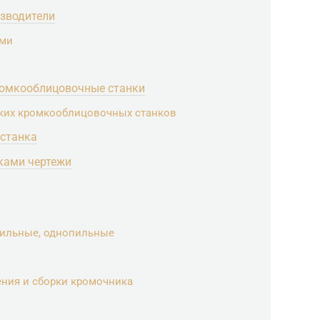
изводители
ами
ромкооблицовочные станки
ских кромкооблицовочных станков
 станка
ками чертежи
пильные, однопильные
ния и сборки кромочника