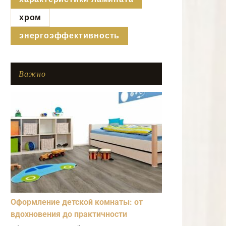
хром
энергоэффективность
Важно
Оформление детской комнаты: от
вдохновения до практичности