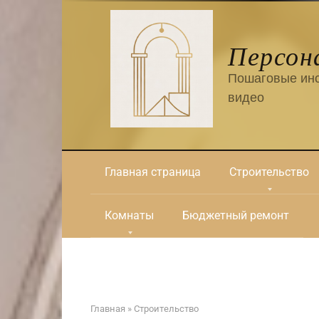
Перейти
к
контенту
Персон
Пошаговые инс
видео
Главная страница
Строительство
Комнаты
Бюджетный ремонт
Главная
»
Строительство