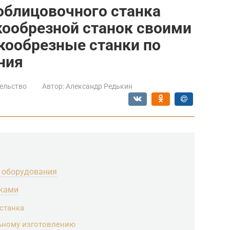
облицовочного станка
кообрезной станок своими
кообрезные станки по
ния
ельство
Автор:
Александр Редькин
 оборудования
уками
станка
ьному изготовлению