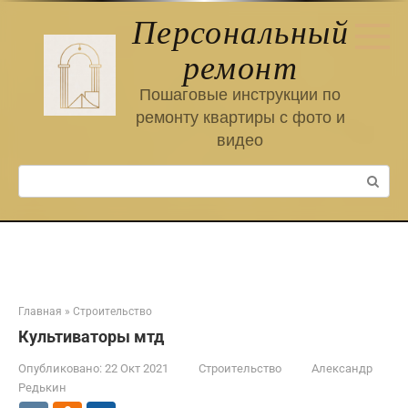
Перейти
Персональный
к
контенту
ремонт
Пошаговые инструкции по
ремонту квартиры с фото и
видео
Поиск:
Главная
»
Строительство
Культиваторы мтд
Опубликовано:
22 Окт 2021
Строительство
Александр
Редькин