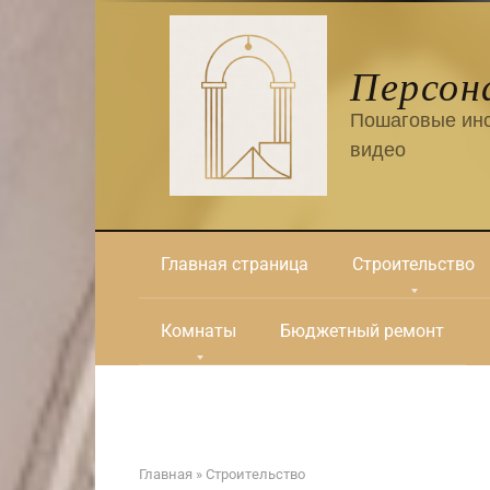
Перейти
к
контенту
Персон
Пошаговые инс
видео
Главная страница
Строительство
Комнаты
Бюджетный ремонт
Главная
»
Строительство