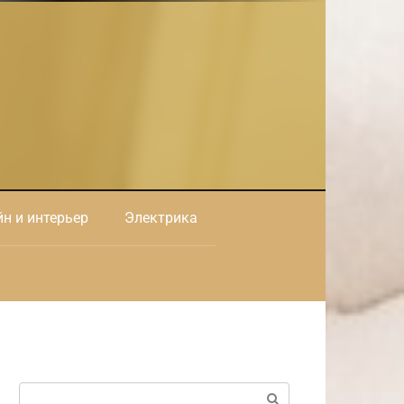
н и интерьер
Электрика
Поиск: