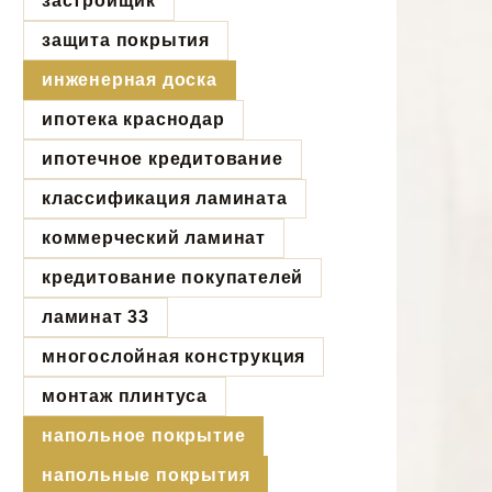
застройщик
защита покрытия
инженерная доска
ипотека краснодар
ипотечное кредитование
классификация ламината
коммерческий ламинат
кредитование покупателей
ламинат 33
многослойная конструкция
монтаж плинтуса
напольное покрытие
напольные покрытия