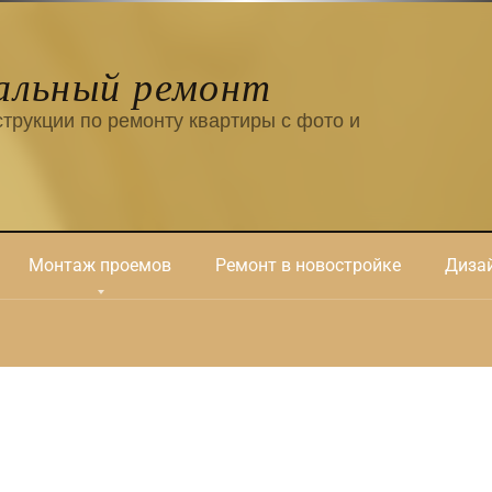
альный ремонт
трукции по ремонту квартиры с фото и
Монтаж проемов
Ремонт в новостройке
Дизай