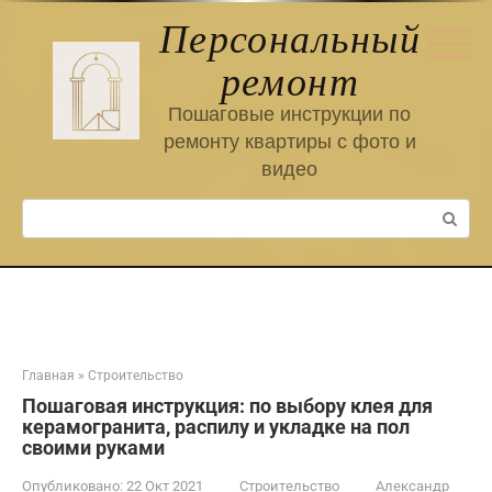
Перейти
Персональный
к
контенту
ремонт
Пошаговые инструкции по
ремонту квартиры с фото и
видео
Поиск:
Главная
»
Строительство
Пошаговая инструкция: по выбору клея для
керамогранита, распилу и укладке на пол
своими руками
Опубликовано:
22 Окт 2021
Строительство
Александр